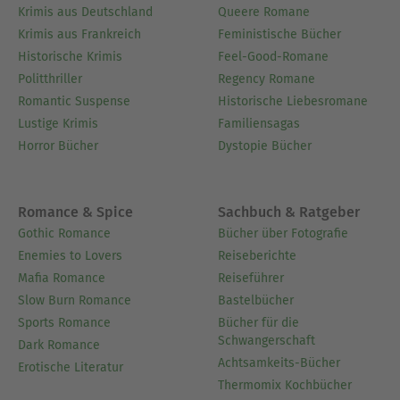
Krimis aus Deutschland
Queere Romane
Krimis aus Frankreich
Feministische Bücher
Historische Krimis
Feel-Good-Romane
Politthriller
Regency Romane
Romantic Suspense
Historische Liebesromane
Lustige Krimis
Familiensagas
Horror Bücher
Dystopie Bücher
Romance & Spice
Sachbuch & Ratgeber
Gothic Romance
Bücher über Fotografie
Enemies to Lovers
Reiseberichte
Mafia Romance
Reiseführer
Slow Burn Romance
Bastelbücher
Sports Romance
Bücher für die
Schwangerschaft
Dark Romance
Achtsamkeits-Bücher
Erotische Literatur
Thermomix Kochbücher