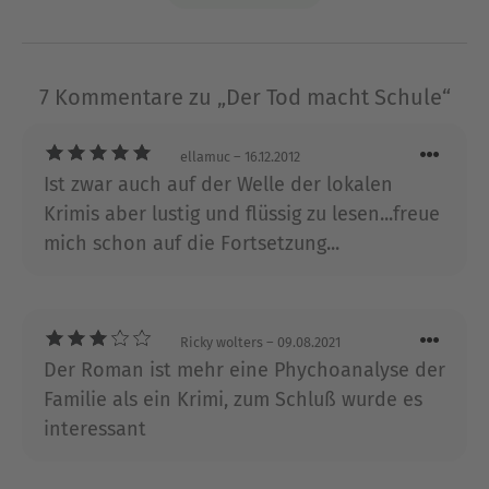
Über Dietrich Faber
Dietrich Faber wurde 1969 geboren. Bekannt
7 Kommentare zu „Der Tod macht Schule“
wurde er als ein Teil des mehrfach
preisgekrönten Kabarett-Duos FaberhaftGuth.
ellamuc
– 16.12.2012
Bereits sein erster Roman «Toter geht´s nicht»
Ist zwar auch auf der Welle der lokalen
schaffte es auf Anhieb auf die Bestsellerliste. Die
Krimis aber lustig und flüssig zu lesen...freue
Lesungen und Buchshows zu seinen Romanen um
mich schon auf die Fortsetzung...
den wenig charismatischen Kommissar Bröhmann
wurden zu Bühnenereignissen. Der Autor lebt mit
seiner Familie in der Mittelhessenmetropole
Gießen.
Ricky wolters
– 09.08.2021
Der Roman ist mehr eine Phychoanalyse der
Ausblenden
Familie als ein Krimi, zum Schluß wurde es
interessant