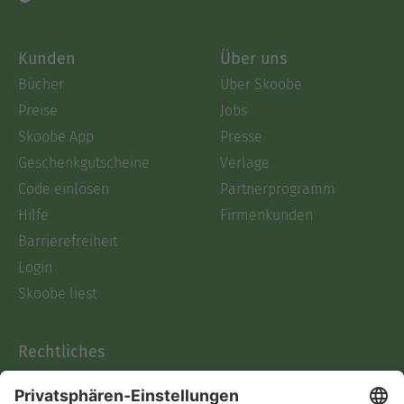
Kunden
Über uns
Bücher
Über Skoobe
Preise
Jobs
Skoobe App
Presse
Geschenkgutscheine
Verlage
Code einlösen
Partnerprogramm
Hilfe
Firmenkunden
Barrierefreiheit
Login
Skoobe liest
Rechtliches
Datenschutz
AGB