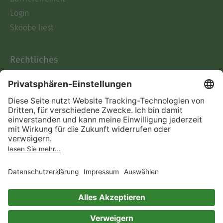
Login
Skoobe liest
Rechtliches
Datenschutz
AGB
Informationen nach Data
Act
Verträge hier kündigen
Impressum
Vertrag widerrufen
Immer ein gutes Buch