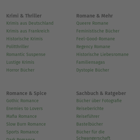
Krimi & Thriller
Romane & Mehr
Krimis aus Deutschland
Queere Romane
Krimis aus Frankreich
Feministische Bücher
Historische Krimis
Feel-Good-Romane
Politthriller
Regency Romane
Romantic Suspense
Historische Liebesromane
Lustige Krimis
Familiensagas
Horror Bücher
Dystopie Bücher
Romance & Spice
Sachbuch & Ratgeber
Gothic Romance
Bücher über Fotografie
Enemies to Lovers
Reiseberichte
Mafia Romance
Reiseführer
Slow Burn Romance
Bastelbücher
Sports Romance
Bücher für die
Schwangerschaft
Dark Romance