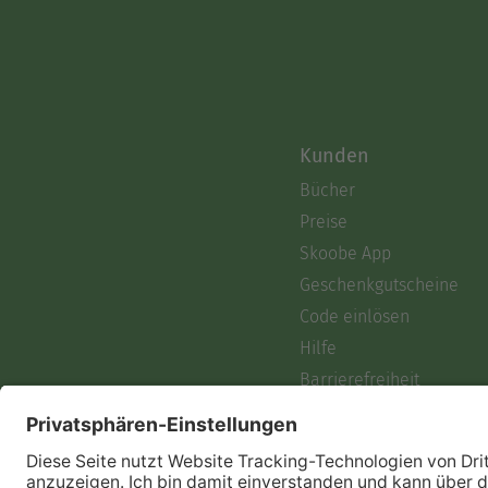
Kunden
Bücher
Preise
Skoobe App
Geschenkgutscheine
Code einlösen
Hilfe
Barrierefreiheit
Login
Skoobe liest