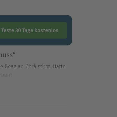
Teste 30 Tage kostenlos
nuss“
e Beag an Ghrá stirbt. Hatte
erben?
e Beag an Ghrá stirbt. Hatte
erben? Im
lautet der Beschluss der
fühlt hat, denkt er nicht