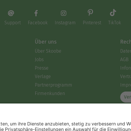
Support
Facebook
Instagram
Pinterest
TikTok
Über uns
Rech
Über Skoobe
Date
Jobs
AGB
Presse
Info
Verlage
Vertr
Partnerprogramm
Impr
Firmenkunden
Ver