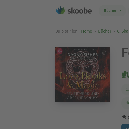
Bücher
Du bist hier:
Home
Bücher
C. Sh
F
C
H