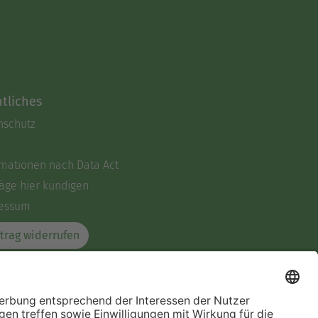
tliches
nschutz
rmationen nach Data Act
äge hier kündigen
essum
trag widerrufen