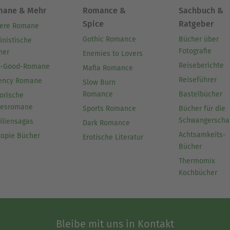
mane & Mehr
Romance &
Sachbuch &
Spice
Ratgeber
ere Romane
Gothic Romance
Bücher über
inistische
Fotografie
her
Enemies to Lovers
Reiseberichte
l-Good-Romane
Mafia Romance
Reiseführer
ency Romane
Slow Burn
Romance
Bastelbücher
orische
besromane
Sports Romance
Bücher für die
Schwangerscha
iliensagas
Dark Romance
Achtsamkeits-
topie Bücher
Erotische Literatur
Bücher
Thermomix
Kochbücher
Bleibe mit uns in Kontakt