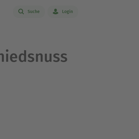
Suche
Login
hiedsnuss