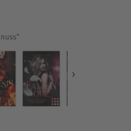
snuss“