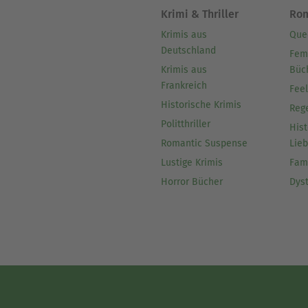
Krimi & Thriller
Ro
Krimis aus
Que
Deutschland
Fem
Krimis aus
Büc
Frankreich
Fee
Historische Krimis
Reg
Politthriller
Hist
Romantic Suspense
Lie
Lustige Krimis
Fam
Horror Bücher
Dys