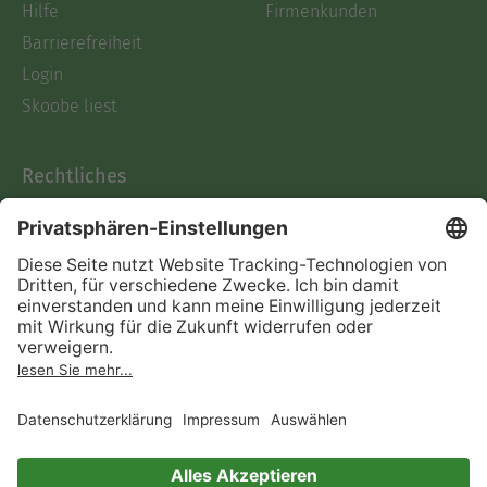
Hilfe
Firmenkunden
Barrierefreiheit
Login
Skoobe liest
Rechtliches
Datenschutz
AGB
Informationen nach Data
Act
Verträge hier kündigen
Impressum
Vertrag widerrufen