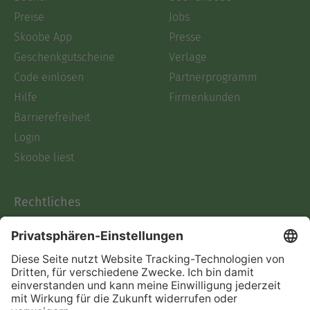
Preise
Jobs
Skoobe App
Presse
Geschenkgutscheine
Verlage
Code einlösen
Partnerprogramm
Hilfe
Firmenkunden
Barrierefreiheit
Login
Skoobe liest
Rechtliches
Datenschutz
AGB
Informationen nach Data
Act
Verträge hier kündigen