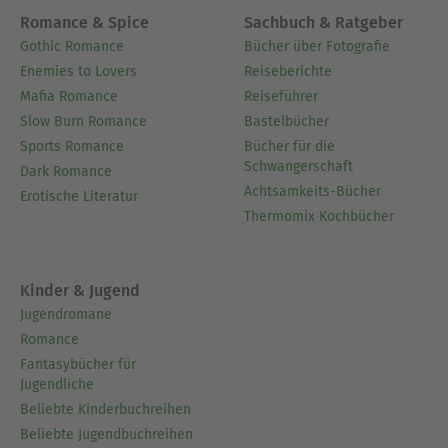
Romance & Spice
Sachbuch & Ratgeber
Gothic Romance
Bücher über Fotografie
Enemies to Lovers
Reiseberichte
Mafia Romance
Reiseführer
Slow Burn Romance
Bastelbücher
Sports Romance
Bücher für die
Schwangerschaft
Dark Romance
Achtsamkeits-Bücher
Erotische Literatur
Thermomix Kochbücher
Kinder & Jugend
Jugendromane
Romance
Fantasybücher für
Jugendliche
Beliebte Kinderbuchreihen
Beliebte Jugendbuchreihen