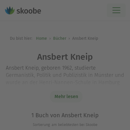
Du bist hier:
Home
Bücher
Ansbert Kneip
Ansbert Kneip
Ansbert Kneip, geboren 1962, studierte
Germanistik, Politik und Publizistik in Münster und
wurde an der Henri-Nannen-Schule in Hamburg
ausgebildet. Seit 1990 ist er SPIEGEL-Redakteur,
seit 2009 Redaktionsleiter beim Kinder-
Mehr lesen
Nachrichten-Magazin »Dein SPIEGEL«.
1 Buch von Ansbert Kneip
Sortierung: am beliebtesten bei Skoobe