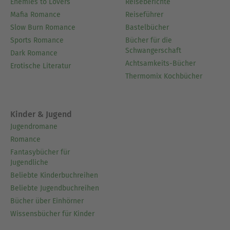
Enemies to Lovers
Reiseberichte
Mafia Romance
Reiseführer
Slow Burn Romance
Bastelbücher
Sports Romance
Bücher für die
Schwangerschaft
Dark Romance
Achtsamkeits-Bücher
Erotische Literatur
Thermomix Kochbücher
Kinder & Jugend
Jugendromane
Romance
Fantasybücher für
Jugendliche
Beliebte Kinderbuchreihen
Beliebte Jugendbuchreihen
Bücher über Einhörner
Wissensbücher für Kinder