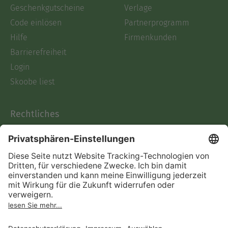
Geschenkgutscheine
Verlage
Code einlösen
Partnerprogramm
Hilfe
Firmenkunden
Barrierefreiheit
Login
Skoobe liest
Rechtliches
Datenschutz
AGB
Informationen nach Data
Act
Verträge hier kündigen
Impressum
Vertrag widerrufen