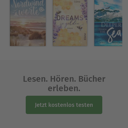
Über Andrea Micus
Andrea Micus, Germanistin und Journalistin,
schreibt seit vielen Jahren für auflagenstarke
Publikumszeitschriften; als Buchautorin
Veröffentlichungen u. a. bei List, Knaur und
Rowohlt. Themenschwerpunkte: Partnerschaft,
Familie und Erziehung. Sie ist Mutter von zwei
Kindern und lebt mit ihrer Familie in Höxter.
Ausblenden
Lesen. Hören. Bücher
erleben.
Jetzt kostenlos testen