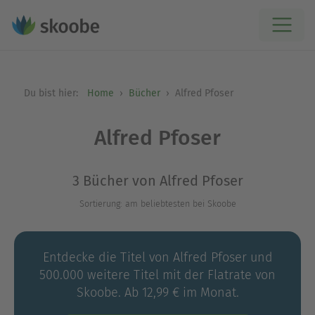
Du bist hier:
Home
Bücher
Alfred Pfoser
Alfred Pfoser
3 Bücher von Alfred Pfoser
Sortierung: am beliebtesten bei Skoobe
Entdecke die Titel von Alfred Pfoser und
500.000 weitere Titel mit der Flatrate von
Skoobe. Ab 12,99 € im Monat.