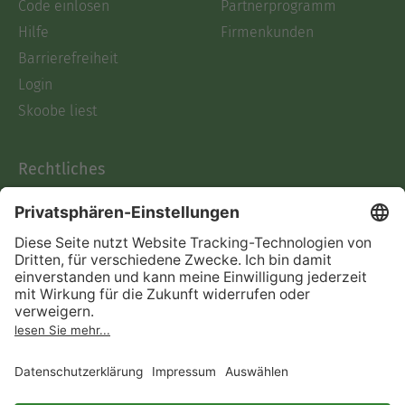
Code einlösen
Partnerprogramm
Hilfe
Firmenkunden
Barrierefreiheit
Login
Skoobe liest
Rechtliches
Datenschutz
AGB
Informationen nach Data
Act
Verträge hier kündigen
Impressum
Vertrag widerrufen