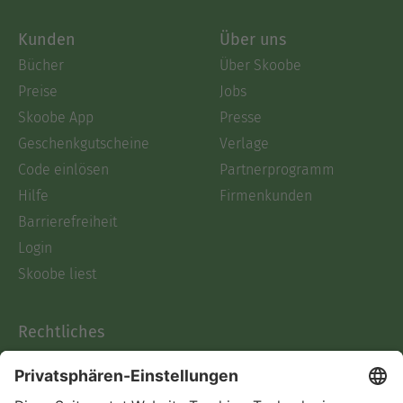
Kunden
Über uns
Bücher
Über Skoobe
Preise
Jobs
Skoobe App
Presse
Geschenkgutscheine
Verlage
Code einlösen
Partnerprogramm
Hilfe
Firmenkunden
Barrierefreiheit
Login
Skoobe liest
Rechtliches
Datenschutz
AGB