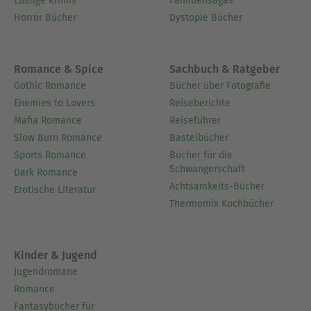
Lustige Krimis
Familiensagas
Horror Bücher
Dystopie Bücher
Romance & Spice
Sachbuch & Ratgeber
Gothic Romance
Bücher über Fotografie
Enemies to Lovers
Reiseberichte
Mafia Romance
Reiseführer
Slow Burn Romance
Bastelbücher
Sports Romance
Bücher für die
Schwangerschaft
Dark Romance
Achtsamkeits-Bücher
Erotische Literatur
Thermomix Kochbücher
Kinder & Jugend
Jugendromane
Romance
Fantasybücher für