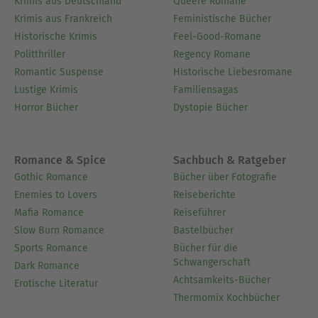
Krimis aus Deutschland
Queere Romane
Krimis aus Frankreich
Feministische Bücher
Historische Krimis
Feel-Good-Romane
Politthriller
Regency Romane
Romantic Suspense
Historische Liebesromane
Lustige Krimis
Familiensagas
Horror Bücher
Dystopie Bücher
Romance & Spice
Sachbuch & Ratgeber
Gothic Romance
Bücher über Fotografie
Enemies to Lovers
Reiseberichte
Mafia Romance
Reiseführer
Slow Burn Romance
Bastelbücher
Sports Romance
Bücher für die
Schwangerschaft
Dark Romance
Achtsamkeits-Bücher
Erotische Literatur
Thermomix Kochbücher