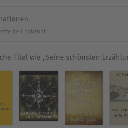
rmationen
), geboren am 23. Januar 1783 in Grenoble, war So
refreiheit bekannt
ter erzog. Stedhal schlug ein Studium an der Éco
 Er bekleidete eine Stelle im Kriegsministerium u
ug. 1810 war er Auditeur des Staatsrats, 1813 Inte
che Titel wie „Seine schönsten Erzähl
andfeldzugs beteiligt, 1814 übersiedelte er nach
anzoni bekannt und mit Prosper Mérimée befreund
niglicher Bibliothekar tätig, 1830 wurde er Konsul in
ein umfangreiches kunst- und musikkritisches Werk
ersten Generation der Realisten. Er starb am 23. 
Ausblenden