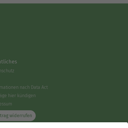
tliches
nschutz
rmationen nach Data Act
äge hier kündigen
essum
trag widerrufen