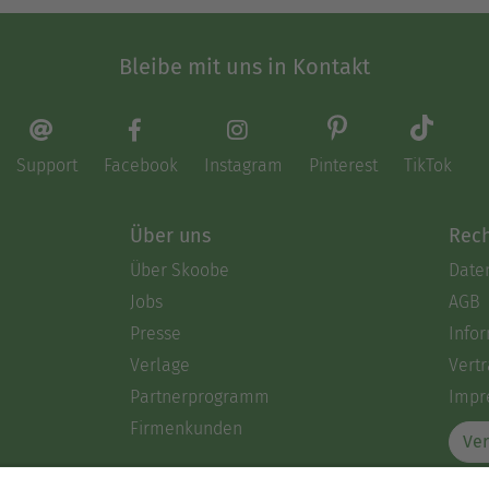
Bleibe mit uns in Kontakt
Support
Facebook
Instagram
Pinterest
TikTok
Über uns
Rech
Über Skoobe
Date
Jobs
AGB
Presse
Info
Verlage
Vertr
Partnerprogramm
Impr
Firmenkunden
Ver