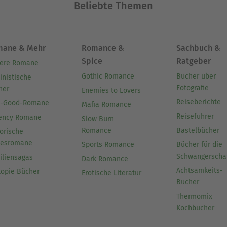
Beliebte Themen
mane & Mehr
Romance &
Sachbuch &
Spice
Ratgeber
ere Romane
Gothic Romance
Bücher über
inistische
Fotografie
her
Enemies to Lovers
Reiseberichte
l-Good-Romane
Mafia Romance
Reiseführer
ency Romane
Slow Burn
Romance
Bastelbücher
orische
besromane
Sports Romance
Bücher für die
Schwangerscha
iliensagas
Dark Romance
Achtsamkeits-
topie Bücher
Erotische Literatur
Bücher
Thermomix
Kochbücher