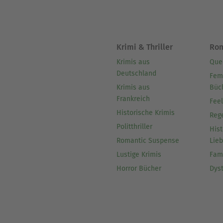
Krimi & Thriller
Ro
Krimis aus
Que
Deutschland
Fem
Krimis aus
Büc
Frankreich
Fee
Historische Krimis
Reg
Politthriller
Hist
Romantic Suspense
Lie
Lustige Krimis
Fam
Horror Bücher
Dys