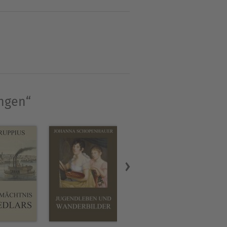
hn eines Anwalts, der ihn
le Polytechnique in Paris
nd war von 1800 bis 1802
ndant. Er war, in der
ungen“
 Mailand. Stendhal war mit
et. Er war als Kritiker des
 Triest, 1831 in Civita
 schuf, gilt als
März 1842 in Paris.