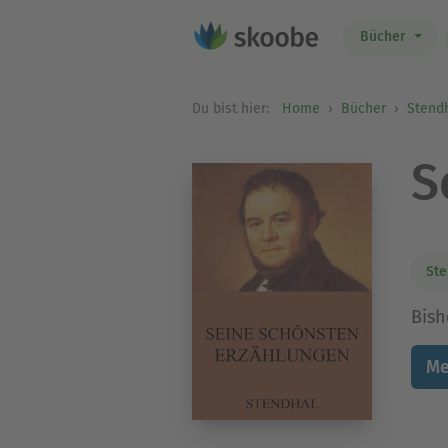
Bücher
Du bist hier:
Home
Bücher
Stend
S
Ste
Bish
Me