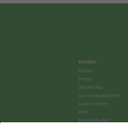
Kunden
Bücher
Preise
Skoobe App
Geschenkgutscheine
Code einlösen
Hilfe
Barrierefreiheit