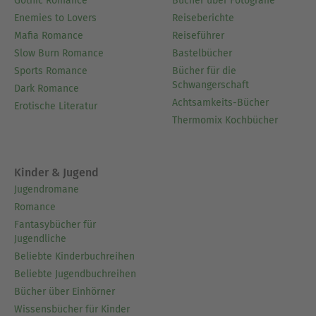
Gothic Romance
Bücher über Fotografie
Enemies to Lovers
Reiseberichte
Mafia Romance
Reiseführer
Slow Burn Romance
Bastelbücher
Sports Romance
Bücher für die
Schwangerschaft
Dark Romance
Achtsamkeits-Bücher
Erotische Literatur
Thermomix Kochbücher
Kinder & Jugend
Jugendromane
Romance
Fantasybücher für
Jugendliche
Beliebte Kinderbuchreihen
Beliebte Jugendbuchreihen
Bücher über Einhörner
Wissensbücher für Kinder