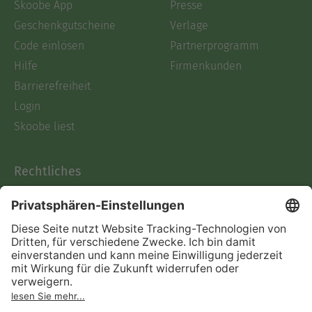
Skoobe App
Presse
Geschenkgutscheine
Verlage
Code einlösen
Partnerprogramm
Hilfe
Firmenkunden
Barrierefreiheit
Login
Skoobe liest
Rechtliches
Datenschutz
AGB
Informationen nach Data
Act
Verträge hier kündigen
Impressum