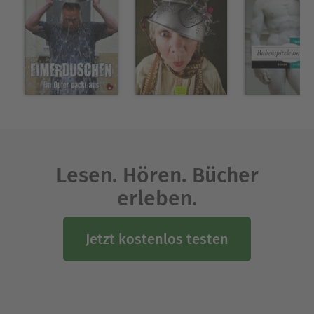
Über Sacha Brohm
Sacha Brohm lebt als freier Autor in Bielefeld, wo
er seit zehn Jahren die große Lesebühnenszene
mitprägt. Er veröffentlichte in der "taz", dem
"Eulenspiegel" und in der Zeitschrift "Männer".
2009 erschien sein erstes Buch "Sacha Brohms
glitzerndes Schatzkästlein voller funkelnder
Alltagsmärchen" (Lektora).
Ausblenden
Lesen. Hören. Bücher
erleben.
Jetzt kostenlos testen