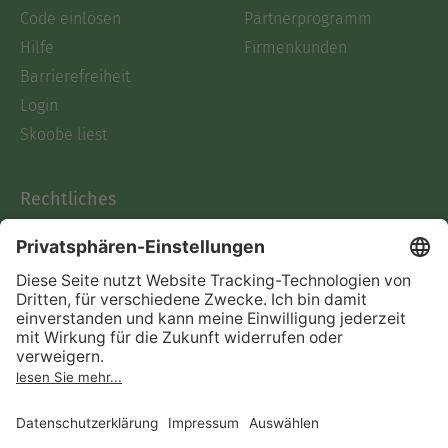
Code einlösen
Partnerprogramm
Hilfe
Firmenkunden
Barrierefreiheit
Login
Skoobe liest
Rechtliches
Datenschutz
AGB
Informationen nach Data
Act
Verträge hier kündigen
Impressum
Vertrag widerrufen