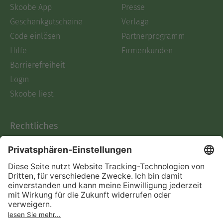
Skoobe App
Presse
Geschenkgutscheine
Verlage
Code einlösen
Partnerprogramm
Hilfe
Firmenkunden
Barrierefreiheit
Login
Skoobe liest
Rechtliches
Datenschutz
AGB
Informationen nach Data
Act
Verträge hier kündigen
Impressum