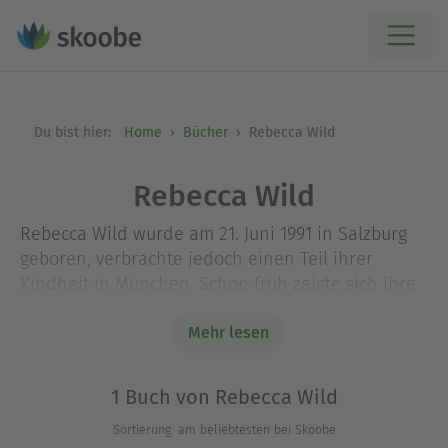
Du bist hier:
Home
Bücher
Rebecca Wild
Rebecca Wild
Rebecca Wild wurde am 21. Juni 1991 in Salzburg
geboren, verbrachte jedoch einen Teil ihrer
Kindheit in München. Schon früh zeigte sich ihre
kreative Seite. So hat sie sich dem Zeichnen und
dem Schreiben zugewandt und den Kern der
Mehr lesen
Mathematik nie ganz verstanden. Heute lebt sie
wieder in Salzburg, hat dort ihr Studium
1 Buch von Rebecca Wild
MultiMediaArt abgeschlossen und widmet sich
Sortierung: am beliebtesten bei Skoobe
dem Niederschreiben und Ausformulieren ihrer