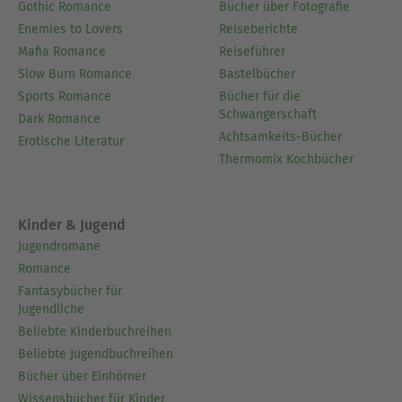
Gothic Romance
Bücher über Fotografie
Enemies to Lovers
Reiseberichte
Mafia Romance
Reiseführer
Slow Burn Romance
Bastelbücher
Sports Romance
Bücher für die
Schwangerschaft
Dark Romance
Achtsamkeits-Bücher
Erotische Literatur
Thermomix Kochbücher
Kinder & Jugend
Jugendromane
Romance
Fantasybücher für
Jugendliche
Beliebte Kinderbuchreihen
Beliebte Jugendbuchreihen
Bücher über Einhörner
Wissensbücher für Kinder