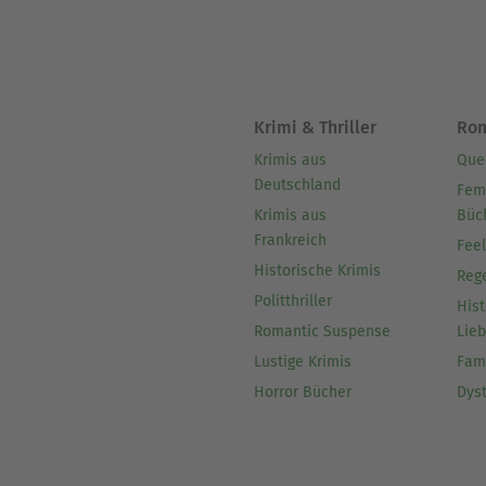
Krimi & Thriller
Ro
Krimis aus
Que
Deutschland
Fem
Krimis aus
Büc
Frankreich
Fee
Historische Krimis
Reg
Politthriller
Hist
Romantic Suspense
Lie
Lustige Krimis
Fam
Horror Bücher
Dys