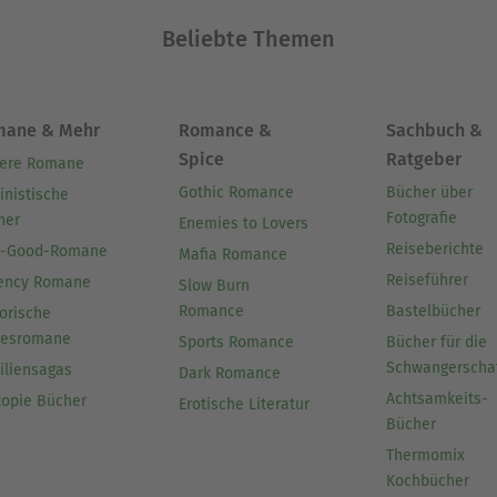
Beliebte Themen
mane & Mehr
Romance &
Sachbuch &
Spice
Ratgeber
ere Romane
Gothic Romance
Bücher über
inistische
Fotografie
her
Enemies to Lovers
Reiseberichte
l-Good-Romane
Mafia Romance
Reiseführer
ency Romane
Slow Burn
Romance
Bastelbücher
orische
besromane
Sports Romance
Bücher für die
Schwangerscha
iliensagas
Dark Romance
Achtsamkeits-
topie Bücher
Erotische Literatur
Bücher
Thermomix
Kochbücher