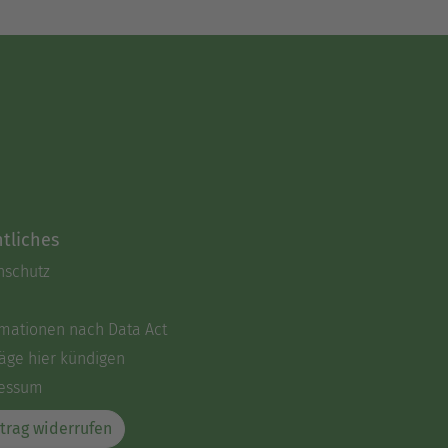
tliches
nschutz
rmationen nach Data Act
äge hier kündigen
essum
trag widerrufen