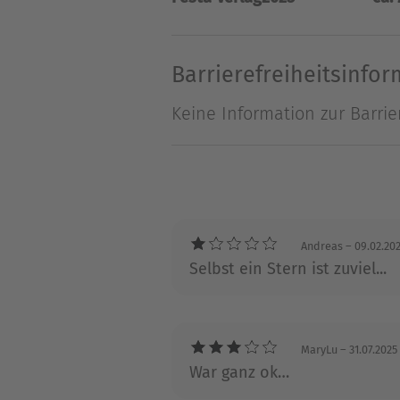
schreckliches Geheimnis ent
Tiefe. Ein eindringliches un
Roman mit apokalyptischen A
Barrierefreiheitsinfo
messerscharfe Stimme volle
Keine Information zur Barrie
Über Rachel Harrison
Rachel Harrison ist die Auto
Yorks mit ihrem Mann und i
Andreas
– 09.02.20
Selbst ein Stern ist zuviel...
Ihre Website: https://www.r
MaryLu
– 31.07.2025
War ganz ok…