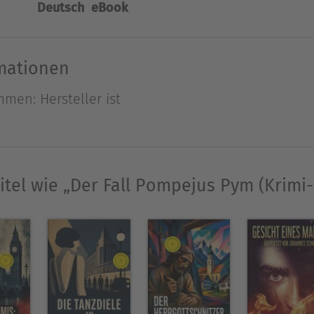
Deutsch
eBook
irkulierte. Wollen Sie im Emst vor diesem Forum
te Joe Jenkins freundlich. Der Richter zog nervös 
ne. "Also bitte."
rmationen
en: Hersteller ist
Ausblenden
itel wie „Der Fall Pompejus Pym (Krimi-