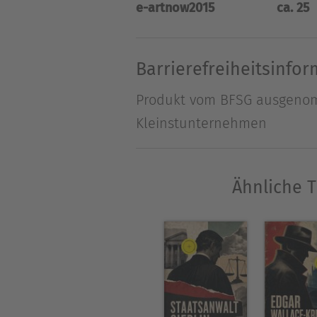
e-artnow
2015
ca. 25
er unter den Geschworenen z
Neuyork sprechen?" "Ja," sag
schnellen Blick auf Lilian Sto
Barrierefreiheitsinfo
Produkt vom BFSG ausgenomm
Kleinstunternehmen
Ähnliche T