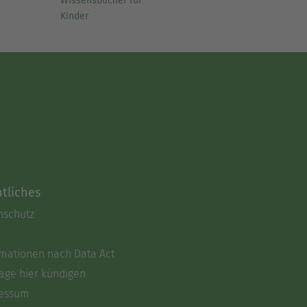
Wissensbücher für
Kinder
tliches
nschutz
rmationen nach Data Act
äge hier kündigen
essum