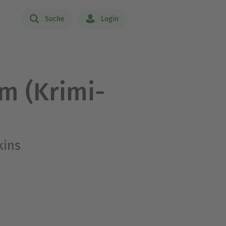
Suche
Login
m (Krimi-
kins