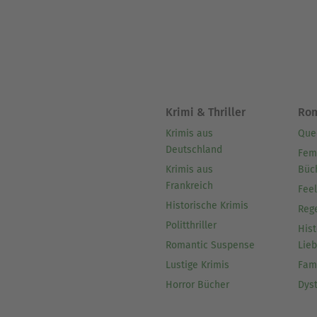
Krimi & Thriller
Ro
Krimis aus
Que
Deutschland
Fem
Krimis aus
Büc
Frankreich
Fee
Historische Krimis
Reg
Politthriller
Hist
Romantic Suspense
Lie
Lustige Krimis
Fam
Horror Bücher
Dys