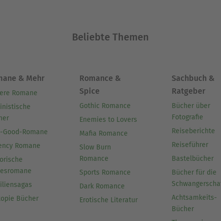
Beliebte Themen
mane & Mehr
Romance &
Sachbuch &
Spice
Ratgeber
ere Romane
Gothic Romance
Bücher über
inistische
Fotografie
her
Enemies to Lovers
Reiseberichte
l-Good-Romane
Mafia Romance
Reiseführer
ency Romane
Slow Burn
Romance
Bastelbücher
orische
besromane
Sports Romance
Bücher für die
Schwangerscha
iliensagas
Dark Romance
Achtsamkeits-
topie Bücher
Erotische Literatur
Bücher