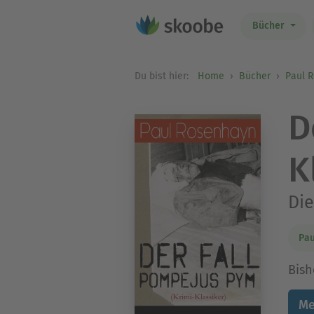
Bücher
Du bist hier:
Home
Bücher
Paul 
D
K
Die
Pa
Bish
Me