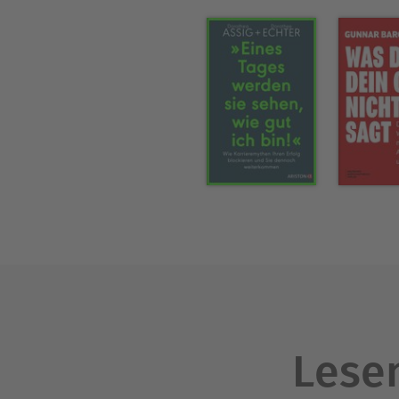
Nach der Geburt ihrer Tochte
eine Ausbildung zum zertifi
gründete 2020 den "Female S
Marketing und hat eine klar
erfüllten, finanziell unabh
eigene Unternehmensberatun
Lesen