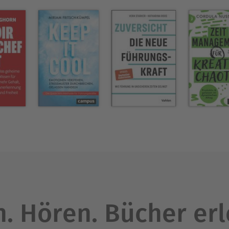
r begann sie, nebenberuflich als Business Coach z
zierten Leadership Coach und zur zertifizierten K
ocial Media Club". Heute arbeitet sie als Busines
e Mission: Sie möchte so viele Frauen wie mögli
ängigen und bedeutungsvollen Leben begleiten. An
g, die «Weil sie kann GmbH».
Ausblenden
. Hören. Bücher er