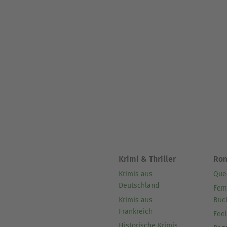
Krimi & Thriller
Ro
Krimis aus
Que
Deutschland
Fem
Krimis aus
Büc
Frankreich
Fee
Historische Krimis