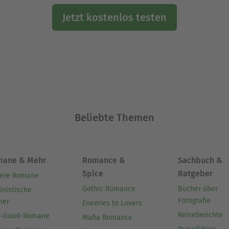
Jetzt kostenlos testen
Beliebte Themen
mane & Mehr
Romance &
Sachbuch &
Spice
Ratgeber
ere Romane
Gothic Romance
Bücher über
inistische
Fotografie
her
Enemies to Lovers
Reiseberichte
l-Good-Romane
Mafia Romance