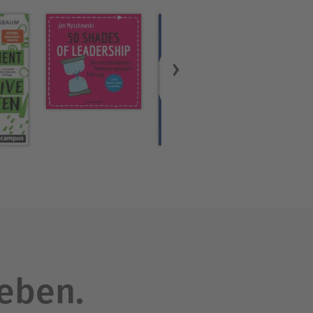
u arbeiten. Sie absolvierte
ommunikationstrainerin und
s Coach für Online-
ch auf dem Weg zu einem
fang 2023 gründete sie ihre
leben.