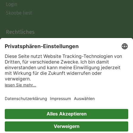
Login
Skoobe liest
Rechtliches
Datenschutz
AGB
Informationen nach Data
Act
Verträge hier kündigen
Impressum
Vertrag widerrufen
Immer ein gutes Buch