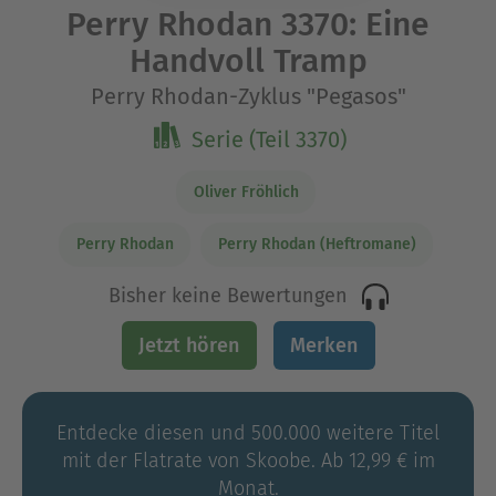
Perry Rhodan 3370: Eine
Handvoll Tramp
Perry Rhodan-Zyklus "Pegasos"
Serie (Teil 3370)
Oliver Fröhlich
Perry Rhodan
Perry Rhodan (Heftromane)
Bisher keine Bewertungen
Jetzt hören
Merken
Entdecke diesen und 500.000 weitere Titel
mit der Flatrate von Skoobe. Ab 12,99 € im
Monat.