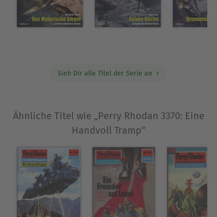
politischen Krisenfall geworden, und die Lage im
Solsystem bleibt angespannt. Unversehens wird
eine Welt, die schon lange als zerstört gilt, zum
Schauplatz einer neuen Auseinandersetzung. Der
gejagte Verbrecher John Wylon stößt auf EINE
HANDVOLL TRAMP ...
Sieh Dir alle Titel der Serie an
Ausblenden
Ähnliche Titel wie „Perry Rhodan 3370: Eine
Handvoll Tramp“