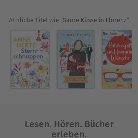
ihn liebe!“
Ähnliche Titel wie „Saure Küsse in Florenz“
Über Marit Bernson
Marit Bernson wurde 1977 in Mecklenburg
geboren. Nach dem Abitur studierte sie in Kassel
und Berlin. Danach zog sie nach Oberfranken, wo
sie immer noch mit ihrem Mann und zwei Kindern
lebt. Sie schreibt Liebesromane, Kinderbücher
und humorvolle Geschichten.
Ausblenden
Lesen. Hören. Bücher
erleben.