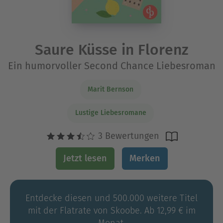
Saure Küsse in Florenz
Ein humorvoller Second Chance Liebesroman
Marit Bernson
Lustige Liebesromane
3 Bewertungen
Jetzt lesen
Merken
Entdecke diesen und 500.000 weitere Titel
mit der Flatrate von Skoobe. Ab 12,99 € im
Monat.