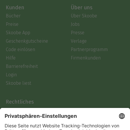
Kunden
Über uns
Bücher
Über Skoobe
Preise
Jobs
Skoobe App
Presse
Geschenkgutscheine
Verlage
Code einlösen
Partnerprogramm
Hilfe
Firmenkunden
Barrierefreiheit
Login
Skoobe liest
Rechtliches
Datenschutz
AGB
Informationen nach Data