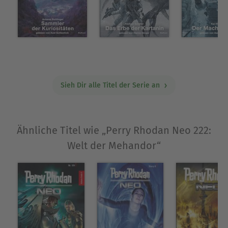
er bricht auf zur WELT DER MEHANDOR ...
Über Michelle Stern
Michelle Stern schreibt seit Jahren für die SF-
Serie »Perry Rhodan«. Inzwischen sind in der
Hauptreihe über sechzig Romane von ihr
Sieh Dir alle Titel der Serie an
erschienen. Sie hat zahlreiche weitere Romane
für Neben- sowie andere Serien verfasst.
Nach dem Abitur hat sie Germanistik, Psychologie
und Kunstgeschichte in Frankfurt am Main
Ähnliche Titel wie „Perry Rhodan Neo 222:
studiert. Sie ist fasziniert von den Arbeiten Daniel
Welt der Mehandor“
Kahnemans.
Obwohl sie sich als faule Socke ohne
Sendungsbewusstsein bezeichnet, die lieber auf
der Couch herumhängt, hat sie dieses Projekt mit
ihrem Lebenspartner umgesetzt, weil ihr das
Thema wichtig ist.
Weitere Informationen über die Autorin gibt es