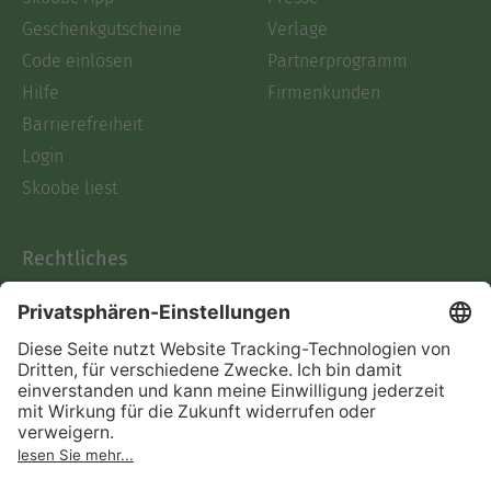
Geschenkgutscheine
Verlage
Code einlösen
Partnerprogramm
Hilfe
Firmenkunden
Barrierefreiheit
Login
Skoobe liest
Rechtliches
Datenschutz
AGB
Informationen nach Data
Act
Verträge hier kündigen
Impressum
Vertrag widerrufen