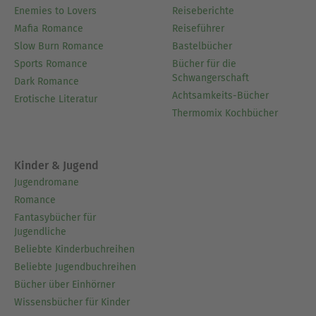
Enemies to Lovers
Reiseberichte
Mafia Romance
Reiseführer
Slow Burn Romance
Bastelbücher
Sports Romance
Bücher für die
Schwangerschaft
Dark Romance
Achtsamkeits-Bücher
Erotische Literatur
Thermomix Kochbücher
Kinder & Jugend
Jugendromane
Romance
Fantasybücher für
Jugendliche
Beliebte Kinderbuchreihen
Beliebte Jugendbuchreihen
Bücher über Einhörner
Wissensbücher für Kinder