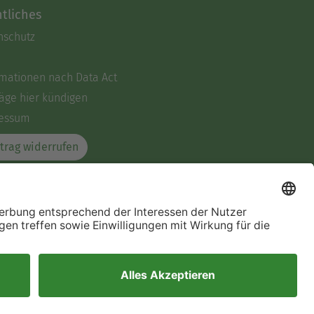
tliches
nschutz
rmationen nach Data Act
äge hier kündigen
essum
trag widerrufen