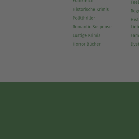
Frankreich
Fee
Historische Krimis
Reg
Politthriller
Hist
Romantic Suspense
Lie
Lustige Krimis
Fam
Horror Bücher
Dys