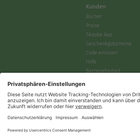
Kunden
Bücher
Preise
Skoobe App
Geschenkgutscheine
Code einlösen
Hilfe
Barrierefreiheit
Login
Skoobe liest