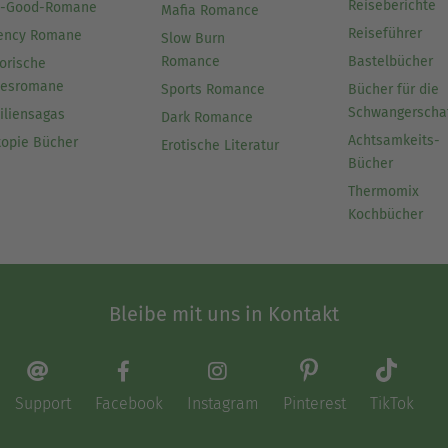
Reiseberichte
l-Good-Romane
Mafia Romance
Reiseführer
ency Romane
Slow Burn
Romance
Bastelbücher
orische
besromane
Sports Romance
Bücher für die
Schwangerscha
iliensagas
Dark Romance
Achtsamkeits-
topie Bücher
Erotische Literatur
Bücher
Thermomix
Kochbücher
Bleibe mit uns in Kontakt
Support
Facebook
Instagram
Pinterest
TikTok