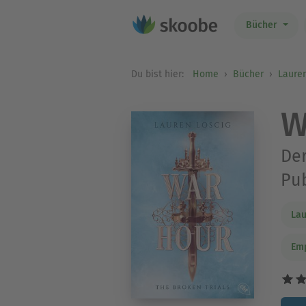
Bücher
Du bist hier:
Home
Bücher
Lauren
W
Der
Pub
Lau
Emp