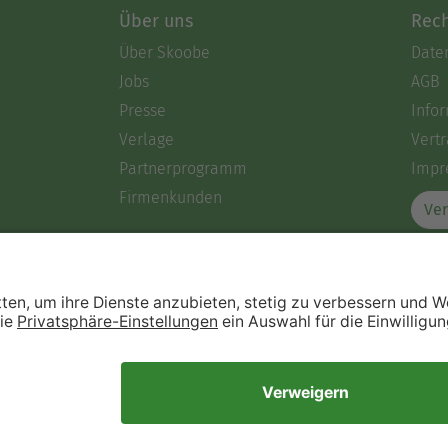
Über uns
Rech
Über Skoobe
Date
Jobs
AGB
Presse
Info
Verlage
Vertr
Partnerprogramm
Impr
Firmenkunden
Ver
Immer ein gutes Buch