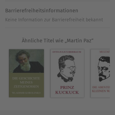
wikipedia.de)
Barrierefreiheitsinformationen
Über Jules Verne
Keine Information zur Barrierefreiheit bekannt
Jules Verne war ein französischer Schriftsteller
und gilt als einer der prägenden Autoren
klassischer Abenteuerromane sowie als
Ähnliche Titel wie „Martin Paz“
Wegbereiter der Science-Fiction.
Patrick Karban ist professioneller Übersetzer und
Autor. Seit mehreren Jahren arbeitet er an der
Übersetzung und redaktionellen Bearbeitung
englischsprachiger Texte ins Deutsche.
Ausblenden