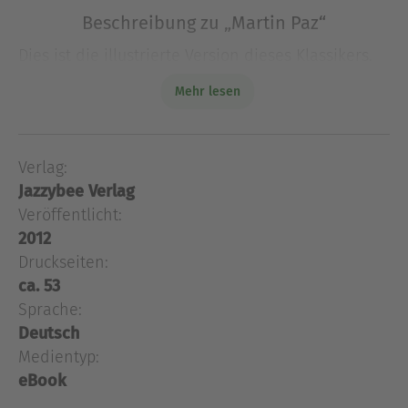
Beschreibung zu „Martin Paz“
Dies ist die illustrierte Version dieses Klassikers.
Martin Paz ist eine Kurzgeschichte des
Mehr lesen
französischen Autors Jules Verne. In Peru besteht
zu der Zeit, zu der die Geschichte spielt, die Ge
Dies ist die illustrierte Version dieses Klassikers.
Verlag:
Martin Paz ist eine Kurzgeschichte des
Jazzybee Verlag
französischen Autors Jules Verne. In Peru besteht
zu der Zeit, zu der die Geschichte spielt, die
Veröffentlicht:
Gesellschaft aus drei Hauptgruppen. Es handelt
2012
sich um die Nachfahren der spanischen
Druckseiten:
Konquistadoren, den Mischlingen zwischen
ca. 53
Europäern und den Eingeborenen (Mestizen) und
Sprache:
den Indianern. Der Marquis Don Vergal, dessen
Deutsch
Vermögen stetig abnimmt, ist ein Spanier, der
Medientyp:
aufstrebende Neureiche Andreas Certa ein
eBook
Mestize und Martin Paz ein Indianer .... (aus