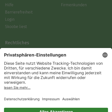
Hilfe
Firmenkunden
Barrierefreiheit
Login
Skoobe liest
Rechtliches
Datenschutz
AGB
Informationen nach Data
Act
Verträge hier kündigen
Impressum
Vertrag widerrufen