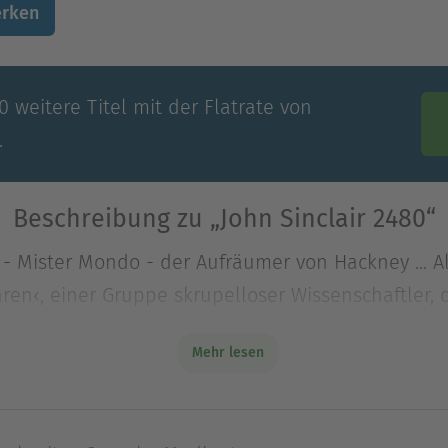
rken
 weitere Titel mit der Flatrate von
.
Beschreibung zu „John Sinclair 2480“
 - Mister Mondo - der Aufräumer von Hackney ... A
ren‹, einer Gruppe skrupelloser Wissenschaftler, 
 - Mister Mondo - der Aufräumer von Hackney ... A
Mehr lesen
ären‹, einer Gruppe skrupelloser Wissenschaftler,
- und diese häufig genug wiederbelebten, um sie
ab mir einen Tipp. Wenn ich mehr über die Visionä