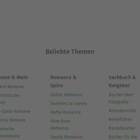
Beliebte Themen
mane & Mehr
Romance &
Sachbuch &
Spice
Ratgeber
ere Romane
Gothic Romance
Bücher über
inistische
Fotografie
her
Enemies to Lovers
Reiseberichte
l-Good-Romane
Mafia Romance
Reiseführer
ency Romane
Slow Burn
Romance
Bastelbücher
orische
besromane
Sports Romance
Bücher für die