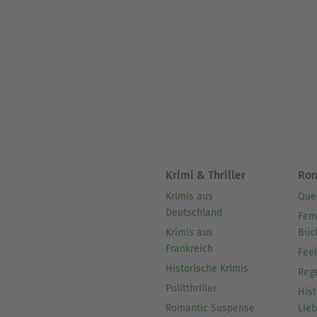
Krimi & Thriller
Ro
Krimis aus
Que
Deutschland
Fem
Krimis aus
Büc
Frankreich
Fee
Historische Krimis
Reg
Politthriller
Hist
Romantic Suspense
Lie