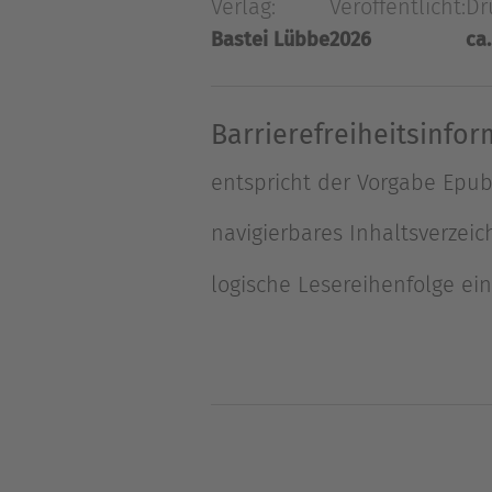
Verlag:
Veröffentlicht:
Dr
ich mich zu einem einsam g
Bastei Lübbe
2026
ca.
mulmiges Gefühl hatte, betra
Barrierefreiheitsinfo
entspricht der Vorgabe Epub B
navigierbares Inhaltsverzeic
logische Lesereihenfolge ei