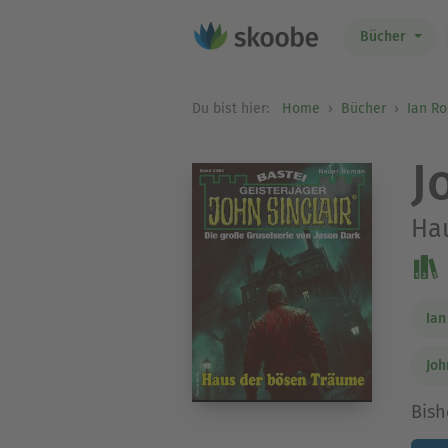
Bücher
Du bist hier:
Home
Bücher
Ian Rol
J
Ha
Ian
Joh
Bish