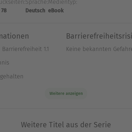
uckseiten:
Sprache:
Medientyp:
elegenen alten Haus begeben. Das tat ich. Und ob
 78
Deutsch
eBook
t ich dieses Haus - und es entpuppte sich als Tod
Ausblenden
rmationen
Barrierefreiheitsris
arrierefreiheit 1.1
Keine bekannten Gefahr
hnis
ngehalten
Weitere anzeigen
Weitere Titel aus der Serie