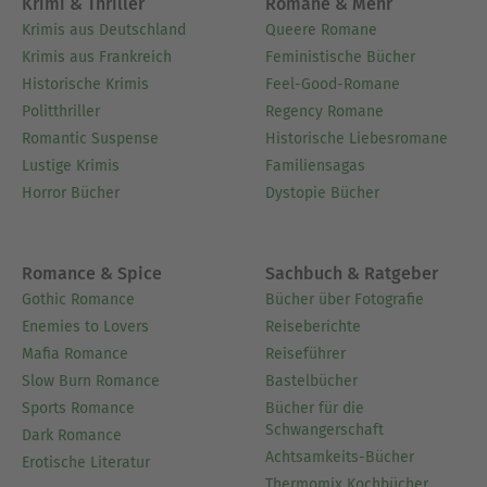
Krimi & Thriller
Romane & Mehr
Krimis aus Deutschland
Queere Romane
Krimis aus Frankreich
Feministische Bücher
Historische Krimis
Feel-Good-Romane
Politthriller
Regency Romane
Romantic Suspense
Historische Liebesromane
Lustige Krimis
Familiensagas
Horror Bücher
Dystopie Bücher
Romance & Spice
Sachbuch & Ratgeber
Gothic Romance
Bücher über Fotografie
Enemies to Lovers
Reiseberichte
Mafia Romance
Reiseführer
Slow Burn Romance
Bastelbücher
Sports Romance
Bücher für die
Schwangerschaft
Dark Romance
Achtsamkeits-Bücher
Erotische Literatur
Thermomix Kochbücher