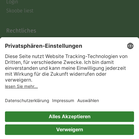
Login
Skoobe liest
Rechtliches
Datenschutz
AGB
Informationen nach Data
Act
Verträge hier kündigen
Impressum
Vertrag widerrufen
Immer ein gutes Buch