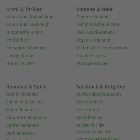
gedeckt.« »Mylady waren und sind offensichtlich
Krimi & Thriller
Romane & Mehr
anderer Meinung als der Geistliche?« fragte
Krimis aus Deutschland
Queere Romane
Parker in gewohnt höflicher Art.
Krimis aus Frankreich
Feministische Bücher
Historische Krimis
Feel-Good-Romane
Ausblenden
Politthriller
Regency Romane
Romantic Suspense
Historische Liebesromane
Lustige Krimis
Familiensagas
Horror Bücher
Dystopie Bücher
Romance & Spice
Sachbuch & Ratgeber
Gothic Romance
Bücher über Fotografie
Enemies to Lovers
Reiseberichte
Mafia Romance
Reiseführer
Slow Burn Romance
Bastelbücher
Sports Romance
Bücher für die
Schwangerschaft
Dark Romance
Achtsamkeits-Bücher