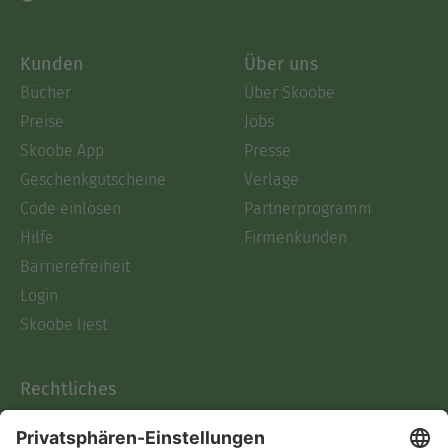
Kunden
Über uns
Bücher
Über Skoobe
Preise
Jobs
Skoobe App
Presse
Geschenkgutscheine
Verlage
Code einlösen
Partnerprogramm
Hilfe
Firmenkunden
Barrierefreiheit
Login
Skoobe liest
Rechtliches
Datenschutz
AGB