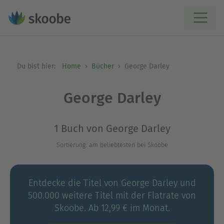
Du bist hier:
Home
Bücher
George Darley
George Darley
1 Buch von George Darley
Sortierung: am beliebtesten bei Skoobe
Entdecke die Titel von George Darley und
500.000 weitere Titel mit der Flatrate von
Skoobe. Ab 12,99 € im Monat.