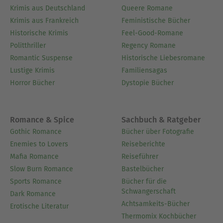
Krimis aus Deutschland
Queere Romane
Krimis aus Frankreich
Feministische Bücher
Historische Krimis
Feel-Good-Romane
Politthriller
Regency Romane
Romantic Suspense
Historische Liebesromane
Lustige Krimis
Familiensagas
Horror Bücher
Dystopie Bücher
Romance & Spice
Sachbuch & Ratgeber
Gothic Romance
Bücher über Fotografie
Enemies to Lovers
Reiseberichte
Mafia Romance
Reiseführer
Slow Burn Romance
Bastelbücher
Sports Romance
Bücher für die
Schwangerschaft
Dark Romance
Achtsamkeits-Bücher
Erotische Literatur
Thermomix Kochbücher