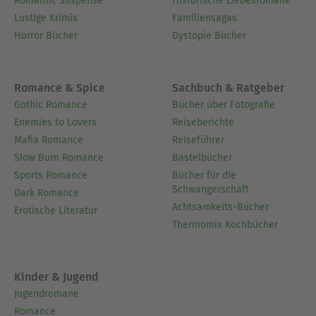
Romantic Suspense
Historische Liebesromane
Lustige Krimis
Familiensagas
Horror Bücher
Dystopie Bücher
Romance & Spice
Sachbuch & Ratgeber
Gothic Romance
Bücher über Fotografie
Enemies to Lovers
Reiseberichte
Mafia Romance
Reiseführer
Slow Burn Romance
Bastelbücher
Sports Romance
Bücher für die
Schwangerschaft
Dark Romance
Achtsamkeits-Bücher
Erotische Literatur
Thermomix Kochbücher
Kinder & Jugend
Jugendromane
Romance