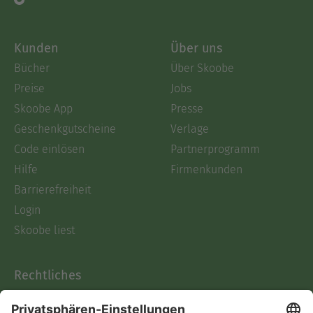
Kunden
Über uns
Bücher
Über Skoobe
Preise
Jobs
Skoobe App
Presse
Geschenkgutscheine
Verlage
Code einlösen
Partnerprogramm
Hilfe
Firmenkunden
Barrierefreiheit
Login
Skoobe liest
Rechtliches
Datenschutz