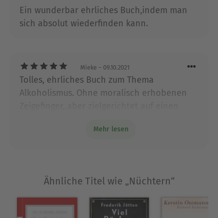
Verluste«. Zuletzt erschien »Liebe!«. Schreiber
Ein wunderbar ehrliches Buch,indem man
lebt in Berlin.
sich absolut wiederfinden kann.
Ausblenden
Mieke
– 09.10.2021
Tolles, ehrliches Buch zum Thema
Alkoholismus. Ohne moralisch erhobenen
Zeigefinger, aber zielgerichtet auf einen
wunden Punkt gelegt. Ich denke, jeder Leser
Mehr lesen
erkennt entweder etwas von sich oder aus
dem Umfeld hier wieder.
Ähnliche Titel wie „Nüchtern“