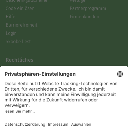
Geschenkgutscheine
Verlage
Code einlösen
Partnerprogramm
Hilfe
Firmenkunden
Barrierefreiheit
Login
Skoobe liest
Rechtliches
Datenschutz
AGB
Informationen nach Data
Act
Verträge hier kündigen
Impressum
Vertrag widerrufen