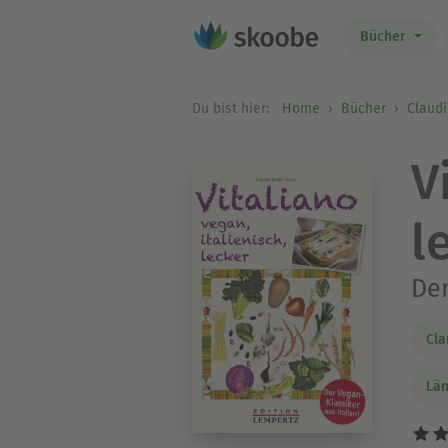
Bücher
Du bist hier:
Home
Bücher
Claud
V
l
Der
Cla
Lä