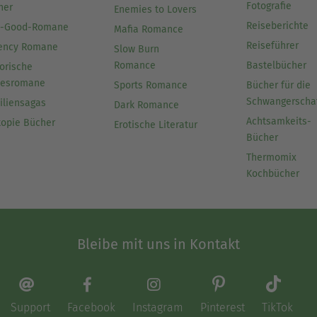
Fotografie
her
Enemies to Lovers
Reiseberichte
l-Good-Romane
Mafia Romance
Reiseführer
ency Romane
Slow Burn
Romance
Bastelbücher
orische
besromane
Sports Romance
Bücher für die
Schwangerscha
iliensagas
Dark Romance
Achtsamkeits-
topie Bücher
Erotische Literatur
Bücher
Thermomix
Kochbücher
Bleibe mit uns in Kontakt
Support
Facebook
Instagram
Pinterest
TikTok