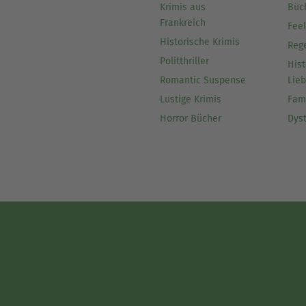
Krimis aus
Büc
Frankreich
Fee
Historische Krimis
Reg
Politthriller
Hist
Romantic Suspense
Lie
Lustige Krimis
Fam
Horror Bücher
Dys