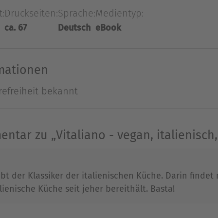
hlight der veganen Küche, das mit gesunden, fri
t:
Druckseiten:
Sprache:
Medientyp:
Gewürzen das Lebensgefühl Italiens einfängt.
ca. 67
Deutsch
eBook
Ausblenden
rmationen
refreiheit bekannt
ntar zu „Vitaliano - vegan, italienisch,
eibt der Klassiker der italienischen Küche. Darin finde
lienische Küche seit jeher bereithält. Basta!