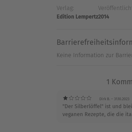
moderne Trendküche. Ein Hig
Verlag:
Veröffentlich
italienischen Kräutern und 
Edition Lempertz
2014
Barrierefreiheitsinfo
Keine Information zur Barrie
1 Komme
Dirk B.
– 31.10.2023
"Der Silberlöffel" ist und bl
veganen Rezepte, die die ita