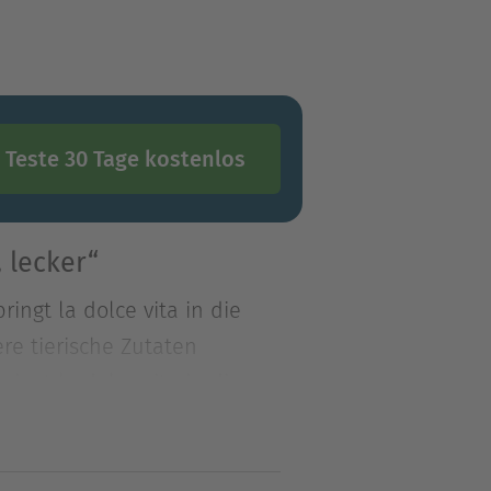
Teste 30 Tage kostenlos
 lecker“
ingt la dolce vita in die
re tierische Zutaten
ingt la dolce vita in die
re tierische Zutaten, laden
 wie regionale Klassiker und