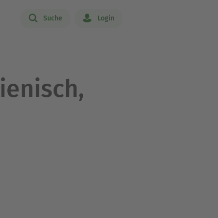
Suche
Login
lienisch,