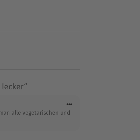
schen Zutaten und typisch
 lecker“
t man alle vegetarischen und