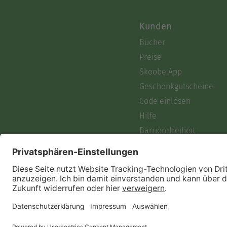
Kunden
Bücher
Preise
Skoobe App
Geschenkgutscheine
Code einlösen
Hilfe
Barrierefreiheit
Login
Skoobe liest