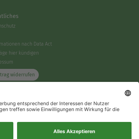
tliches
nschutz
rmationen nach Data Act
äge hier kündigen
essum
trag widerrufen