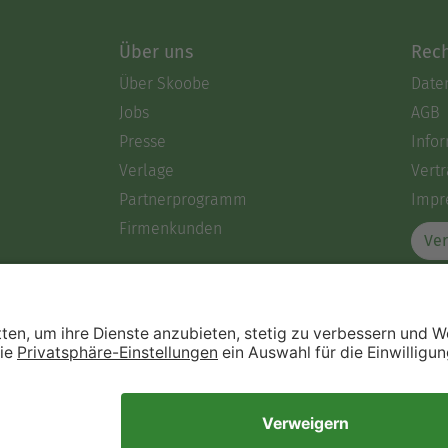
Über uns
Rech
Über Skoobe
Date
Jobs
AGB
Presse
Info
Verlage
Vertr
Partnerprogramm
Impr
Firmenkunden
Ver
Immer ein gutes Buch