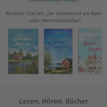
Weitere Kommentare anzeigen
Meer – oder: Meerhimmelblau« und »Drei
Freundinnen am Meer – oder:
Ähnliche Titel wie „Der Sommerhof am Meer
Winterfreundinnen«.
– oder: Meerhimmelblau“
Die Website der Autorin: annawarner.de
Ausblenden
Lesen. Hören. Bücher