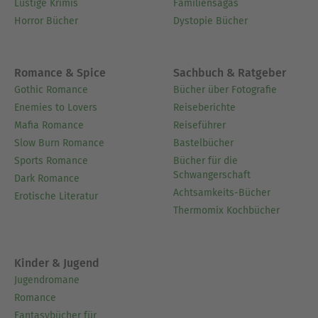
Lustige Krimis
Familiensagas
Horror Bücher
Dystopie Bücher
Romance & Spice
Sachbuch & Ratgeber
Gothic Romance
Bücher über Fotografie
Enemies to Lovers
Reiseberichte
Mafia Romance
Reiseführer
Slow Burn Romance
Bastelbücher
Sports Romance
Bücher für die
Schwangerschaft
Dark Romance
Achtsamkeits-Bücher
Erotische Literatur
Thermomix Kochbücher
Kinder & Jugend
Jugendromane
Romance
Fantasybücher für