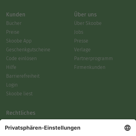
Kunden
Über uns
Bücher
Über Skoobe
Preise
Jobs
Skoobe App
Presse
Geschenkgutscheine
Verlage
Code einlösen
Partnerprogramm
Hilfe
Firmenkunden
Barrierefreiheit
Login
Skoobe liest
Rechtliches
Datenschutz
AGB