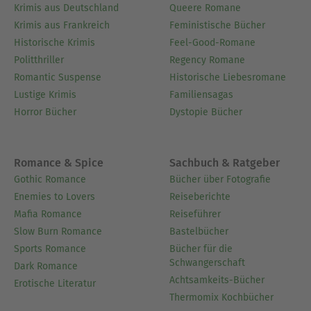
Krimis aus Deutschland
Queere Romane
nach. Mit diesem Buch fühlte ich mich
Krimis aus Frankreich
Feministische Bücher
erneut sehr wohl, da man gar nicht anders
Historische Krimis
Feel-Good-Romane
kann, als in diese Geschichte zu versinken,
Politthriller
Regency Romane
die sehr tiefsinnig und komplex ist, aber
Romantic Suspense
Historische Liebesromane
auch die Spannung nicht zu kurz kommen
Lustige Krimis
Familiensagas
lässt. Ich freue mich bereits auf den letzten
Horror Bücher
Dystopie Bücher
Band Somnia, bedauere es aber auch
gleichzeitig, da die Reihe sich nun langsam
Romance & Spice
Sachbuch & Ratgeber
dem Ende nähert. Fazit: Lumen kann
Gothic Romance
Bücher über Fotografie
genauso begeistern wie seine Vorgänger.
Enemies to Lovers
Reiseberichte
Eine wiederum faszinierende Geschichte,
Mafia Romance
Reiseführer
die durch Komplexität besticht und deren
Slow Burn Romance
Bastelbücher
Charaktere man nicht so schnell vergisst.
Sports Romance
Bücher für die
Schwangerschaft
Dark Romance
Achtsamkeits-Bücher
Erotische Literatur
Thermomix Kochbücher