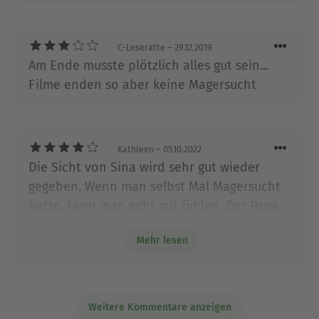
C-Leseratte
– 29.12.2019
Am Ende musste plötzlich alles gut sein...
Filme enden so aber keine Magersucht
Kathleen
– 05.10.2022
Die Sicht von Sina wird sehr gut wieder
gegeben. Wenn man selbst Mal Magersucht
hatte, kann man echt mit fühlen. Der Papa
wurde meine Meinung nach nur zu wenig
Mehr lesen
eingebracht. Aber trotzdem sehr gut zu
lesen. Und erklärt es sehr gut. Danke schön.
👍
Weitere Kommentare anzeigen