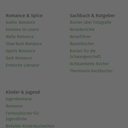
Romance & Spice
Sachbuch & Ratgeber
Gothic Romance
Bücher über Fotografie
Enemies to Lovers
Reiseberichte
Mafia Romance
Reiseführer
Slow Burn Romance
Bastelbücher
Sports Romance
Bücher für die
Schwangerschaft
Dark Romance
Achtsamkeits-Bücher
Erotische Literatur
Thermomix Kochbücher
Kinder & Jugend
Jugendromane
Romance
Fantasybücher für
Jugendliche
Beliebte Kinderbuchreihen