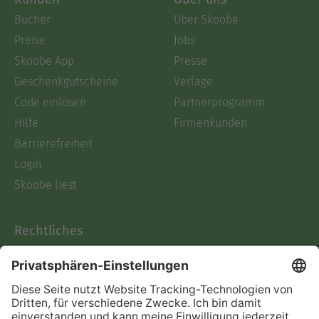
Bücher
Über Skoobe
Preise
Jobs
Skoobe App
Presse
Geschenkgutscheine
Verlage
Code einlösen
Partnerprogramm
Hilfe
Firmenkunden
Barrierefreiheit
Login
Skoobe liest
Rechtliches
Datenschutz
AGB
Informationen nach Data
Act