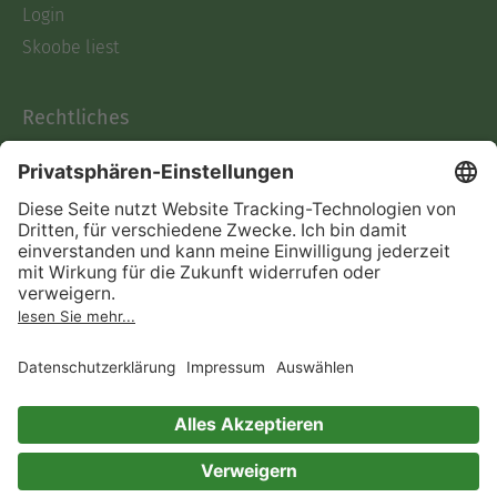
Login
Skoobe liest
Rechtliches
Datenschutz
AGB
Informationen nach Data
Act
Verträge hier kündigen
Impressum
Vertrag widerrufen
Immer ein gutes Buch