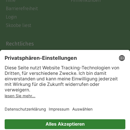
Hilfe
Firmenkunden
Barrierefreiheit
Login
Skoobe liest
Rechtliches
Datenschutz
AGB
Informationen nach Data
Act
Verträge hier kündigen
Impressum
Vertrag widerrufen