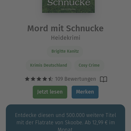
Mord mit Schnucke
Heidekrimi
Brigitte Kanitz
Krimis Deutschland
Cosy Crime
109 Bewertungen
Jetzt lesen
Merken
Entdecke diesen und 500.000 weitere Titel
mit der Flatrate von Skoobe. Ab 12,99 € im
Monat.