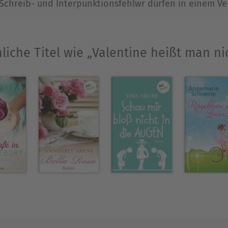
e Schreib- und Interpunktionsfehlwr dürfen in einem 
nd Jutta Speidel zu großer Popularität.
te bei dotbooks ihre Romane »Brombeerzeit«, »Da
liche Titel wie „Valentine heißt man ni
 verreist«, »Das Leuchten heller Sommernächte«
er Traum eines Sommers«, »Der Zwillingsbruder«,
So muss es wohl im Paradies gewesen sein«, »Valen
, »Die Lichter von Berlin« und »Fräulein Julies 
ffentlichte Barbara Noack ihre Romane »Eine Hand
er – Aufbruch in eine neue Zeit«) und »Ein Stück
hwestern der Hoffnung« erhältlich sind.
ind auch »Valentine heißt man nicht & Der Duf