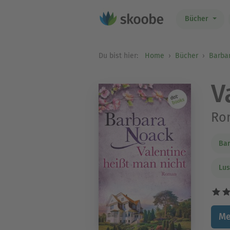
Bücher
Du bist hier:
Home
Bücher
Barba
V
Ro
Ba
Lus
Me