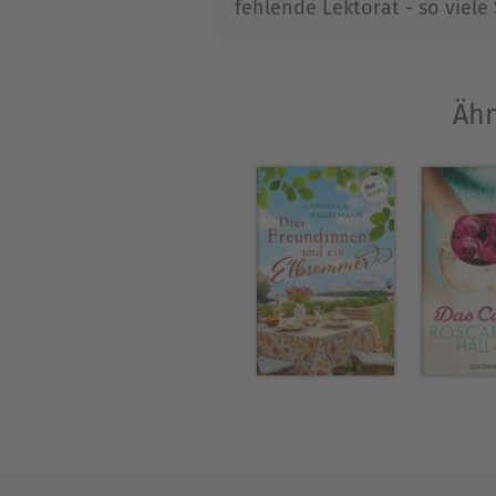
fehlende Lektorat - so viel
und verhalfen Horst Janson u
Barbara Noack veröffentlich
Ähn
»Das kommt davon, wenn man
von Sommer und Oliven«, »D
»Drei sind einer zuviel«, »
halten Sie vom Mondschein?«
Ebenfalls bei dotbooks verö
im eBundle »Schicksalstöcht
ebenfalls im Doppelband »Sc
Im Sammelband erschienen s