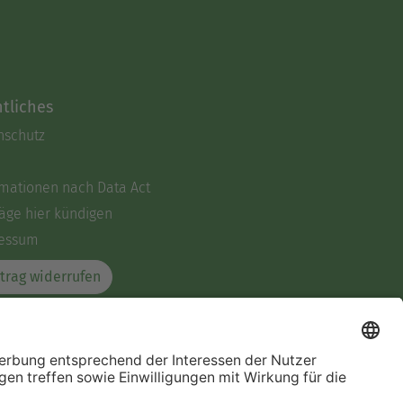
tliches
nschutz
rmationen nach Data Act
äge hier kündigen
essum
trag widerrufen