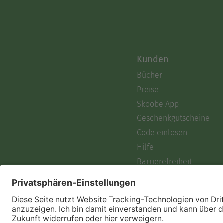
Kunden
Bücher
Preise
Skoobe App
Geschenkgutscheine
Code einlösen
Hilfe
Barrierefreiheit
Login
Skoobe liest