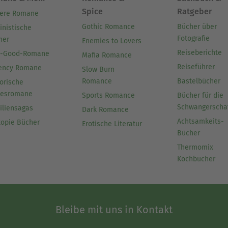
Spice
Ratgeber
ere Romane
Gothic Romance
Bücher über
inistische
Fotografie
her
Enemies to Lovers
Reiseberichte
l-Good-Romane
Mafia Romance
Reiseführer
ency Romane
Slow Burn
Romance
Bastelbücher
orische
besromane
Sports Romance
Bücher für die
Schwangerscha
iliensagas
Dark Romance
Achtsamkeits-
topie Bücher
Erotische Literatur
Bücher
Thermomix
Kochbücher
Bleibe mit uns in Kontakt