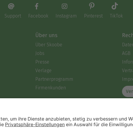
Support
Facebook
Instagram
Pinterest
TikTok
Über uns
Rech
Über Skoobe
Date
Jobs
AGB
Presse
Info
Verlage
Vertr
Partnerprogramm
Impr
Firmenkunden
Ver