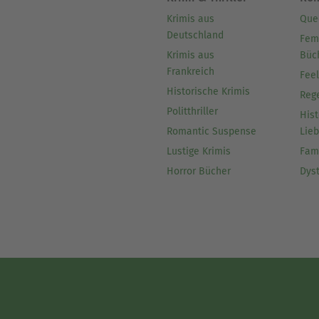
Krimis aus
Que
Deutschland
Fem
Krimis aus
Büc
Frankreich
Fee
Historische Krimis
Reg
Politthriller
Hist
Romantic Suspense
Lie
Lustige Krimis
Fam
Horror Bücher
Dys