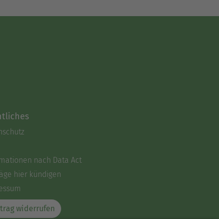
tliches
nschutz
rmationen nach Data Act
äge hier kündigen
essum
trag widerrufen