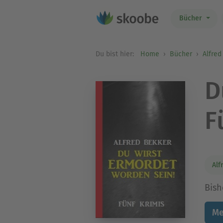
Bücher
Du bist hier:
Home
Bücher
Alfred
D
F
Alf
Bish
Me