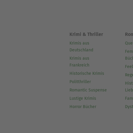
Krimi & Thriller
Ro
Krimis aus
Que
Deutschland
Fem
Krimis aus
Büc
Frankreich
Fee
Historische Krimis
Reg
Politthriller
Hist
Romantic Suspense
Lie
Lustige Krimis
Fam
Horror Bücher
Dys