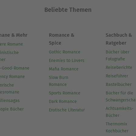
Beliebte Themen
mane & Mehr
Romance &
Sachbuch &
Spice
Ratgeber
ere Romane
Gothic Romance
Bücher über
inistische
Fotografie
her
Enemies to Lovers
Reiseberichte
l-Good-Romane
Mafia Romance
Reiseführer
ency Romane
Slow Burn
Romance
Bastelbücher
orische
besromane
Sports Romance
Bücher für die
Schwangerscha
iliensagas
Dark Romance
Achtsamkeits-
topie Bücher
Erotische Literatur
Bücher
Thermomix
Kochbücher