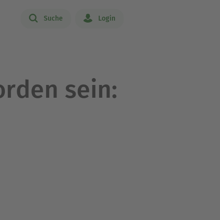
Suche
Login
rden sein: