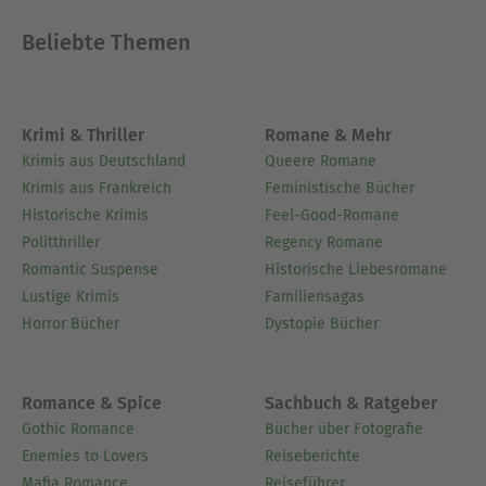
Beliebte Themen
Ausblenden
Krimi & Thriller
Romane & Mehr
Krimis aus Deutschland
Queere Romane
Krimis aus Frankreich
Feministische Bücher
Historische Krimis
Feel-Good-Romane
Politthriller
Regency Romane
Romantic Suspense
Historische Liebesromane
Lustige Krimis
Familiensagas
Horror Bücher
Dystopie Bücher
Romance & Spice
Sachbuch & Ratgeber
Gothic Romance
Bücher über Fotografie
Enemies to Lovers
Reiseberichte
Mafia Romance
Reiseführer