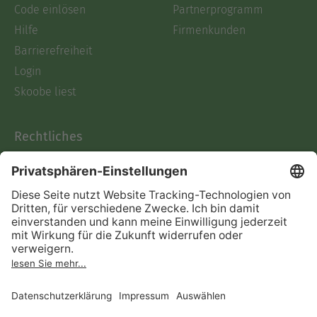
Code einlösen
Partnerprogramm
Hilfe
Firmenkunden
Barrierefreiheit
Login
Skoobe liest
Rechtliches
Datenschutz
AGB
Informationen nach Data
Act
Verträge hier kündigen
Impressum
Vertrag widerrufen