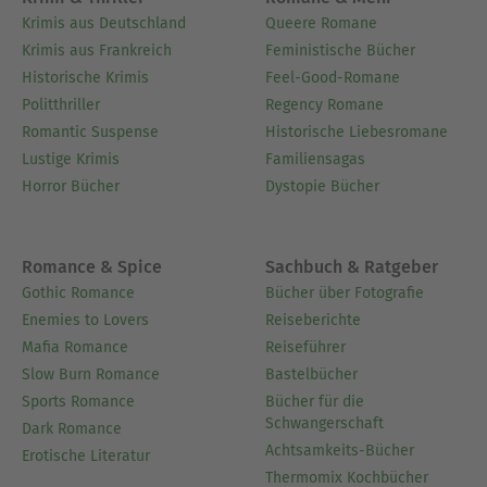
nordfranzösischen Provinz auf. Früh verwaist und
Krimis aus Deutschland
Queere Romane
arm, doch von seinen Talenten überzeugt, begibt
Krimis aus Frankreich
Feministische Bücher
er sich als Neunzehnjähriger nach Paris, wo er
Historische Krimis
Feel-Good-Romane
zum Theater will. Sein Kapital: eine schöne
Politthriller
Regency Romane
Handschrift, ein paar erwilderte Rebhühner und
Romantic Suspense
Historische Liebesromane
eine schier unerschöpfliche Phantasie. Die
Lustige Krimis
Familiensagas
Theaterstücke, die er zunächst schreibt, sind
Horror Bücher
Dystopie Bücher
heute vergessen. Doch zwanzig Jahre später, 1844,
ist er mit „Der Grafen von Monte Christo“ der
König des literarischen Feuilletons. Fast zeitgleich
Romance & Spice
Sachbuch & Ratgeber
schreibt er – nach einer historischen Quelle aus
Gothic Romance
Bücher über Fotografie
dem Jahre 1700, den „Memoiren des Herrn
Enemies to Lovers
Reiseberichte
d’Artagnan“ von Gatien de Courtils de Sandras –
Mafia Romance
Reiseführer
den bis heute berühmtesten seiner Romane, „Die
Slow Burn Romance
Bastelbücher
drei Musketiere“, der von 1844 bis 1847 in
Sports Romance
Bücher für die
Schwangerschaft
Fortsetzung erschien und Dumas’ Welterfolg
Dark Romance
Achtsamkeits-Bücher
begründete.
Erotische Literatur
Thermomix Kochbücher