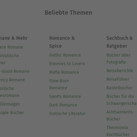
Beliebte Themen
mane & Mehr
Romance &
Sachbuch &
Spice
Ratgeber
ere Romane
Gothic Romance
Bücher über
inistische
Fotografie
her
Enemies to Lovers
Reiseberichte
l-Good-Romane
Mafia Romance
Reiseführer
ency Romane
Slow Burn
Romance
Bastelbücher
orische
besromane
Sports Romance
Bücher für die
Schwangerscha
iliensagas
Dark Romance
Achtsamkeits-
topie Bücher
Erotische Literatur
Bücher
Thermomix
Kochbücher