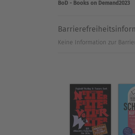
BoD - Books on Demand
2023
Über Alex Gfeller
Alex Gfeller, Schriftsteller 
Barrierefreiheitsinfo
Keine Information zur Barrie