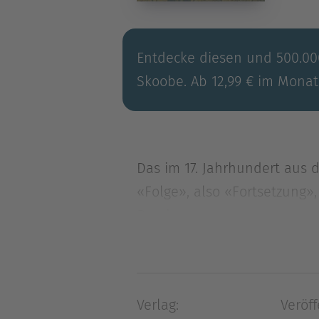
Entdecke diesen und 500.000
Skoobe. Ab 12,99 € im Monat
Das im 17. Jahrhundert aus
«Folge», also «Fortsetzung»
Bereic
Das im 17. Jahrhundert aus
«Folge», also «Fortsetzung»
Bereich der Musik zur Beze
Verlag:
Veröff
zunächst loser, später inner