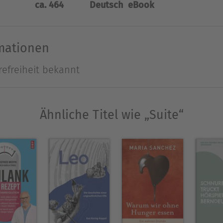
ca. 464
Deutsch
eBook
und Landschaftsmaler, geboren 1947 in Bern, lebt in 
rmationen
Ausblenden
refreiheit bekannt
Ähnliche Titel wie „Suite“