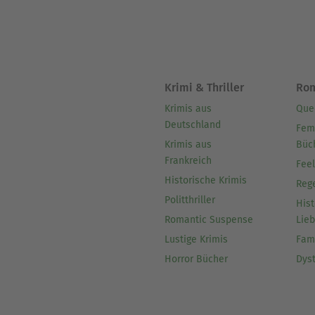
Krimi & Thriller
Ro
Krimis aus
Que
Deutschland
Fem
Krimis aus
Büc
Frankreich
Fee
Historische Krimis
Reg
Politthriller
Hist
Romantic Suspense
Lie
Lustige Krimis
Fam
Horror Bücher
Dys