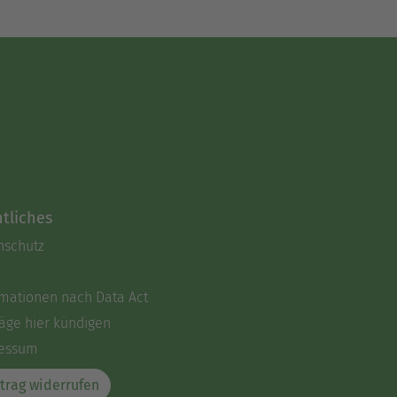
tliches
nschutz
rmationen nach Data Act
äge hier kündigen
essum
trag widerrufen