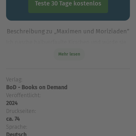
Teste 30 Tage kostenlos
Beschreibung zu „Maximen und Moriziaden“
Ich nasche halbverfaulte Kirschen und würde sie
am liebsten mit mir zusammen im Müll entsorgen,
Mehr lesen
und ich berge meine kargen Schätze, ohne sie
wirklich wahrzunehmen oder zumindest an sie zu
glauben; ich
Verlag:
Ich nasche halbverfaulte Kirschen und würde sie
BoD - Books on Demand
am liebsten mit mir zusammen im Müll entsorgen,
und ich berge meine kargen Schätze, ohne sie
Veröffentlicht:
wirklich wahrzunehmen oder zumindest an sie zu
2024
glauben; ich betreue meine aperen Vorstellungen,
Druckseiten:
von denen ich längst weiß, das sie zu nichts mehr
ca. 74
taugen und zu nichts mehr nütze sind, und ich
Sprache:
hege und pflege alle meine bescheidenen
Deutsch