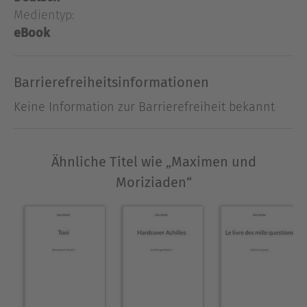
Wünsche und angsterfüllten Träume, so gut es
Medientyp:
eben geht, Träume, deren Haltbarkeitsdaten auch
eBook
längst abgelaufen sind. Was will ich also noch?
Barrierefreiheitsinformationen
Über Alex Gfeller
Alex Gfeller, Schriftsteller und Landschaftsmaler,
Keine Information zur Barrierefreiheit bekannt
geboren 1947 in Bern, lebt in Biel.
Ausblenden
Ähnliche Titel wie „Maximen und
Moriziaden“