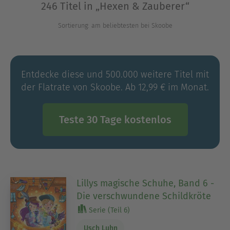
246 Titel in „Hexen & Zauberer“
Zauberern das Unbekannte erkunden. Für
neugierige Entdecker*innen sind diese Bücher
Sortierung: am beliebtesten bei Skoobe
nicht nur ein Genuss, sondern fördern auch die
Fantasie und Kreativität. Lasst euch von den
spannenden Abenteuern mitreißen und entdeckt,
Entdecke diese und 500.000 weitere Titel mit
wie viel Freude das Lesen bereiten kann!
der Flatrate von Skoobe. Ab 12,99 € im Monat.
Ausblenden
Teste 30 Tage kostenlos
Lillys magische Schuhe, Band 6 -
Die verschwundene Schildkröte
Serie (Teil 6)
Usch Luhn