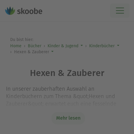
Du bist hier:
Home
Bücher
Kinder & Jugend
Kinderbücher
Hexen & Zauberer
Hexen & Zauberer
In unserer zauberhaften Auswahl an
Kinderbüchern zum Thema &quot;Hexen und
Zauberer&quot; erwartet euch eine fesselnde
Mischung aus Magie, Abenteuer und spannenden
Mehr lesen
Charakteren. Diese Geschichten entführen kleine
Leser*innen in fantastische Welten, in denen sie
gemeinsam mit mutigen Hexen und cleveren