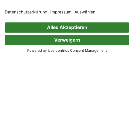
Kategorien, die „Hexen & Zauberer“ ähnlich
sind
Kinderbücher
Empfehlungen Kinderbücher
Kinderbücher ab 3
Kinderbücher ab 6
Kinderbücher ab 8
Serien
Abenteuer
Berufe
Bücher zu Filmen
Detektive & Geheimnisse
Dinosaurier
Bücher über Einhörner