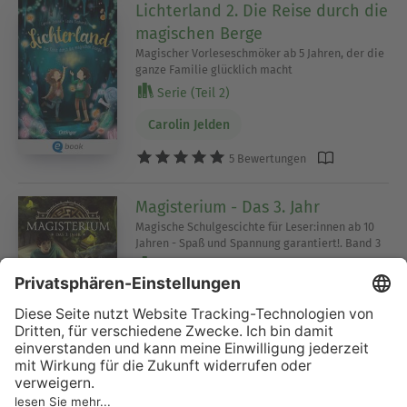
Lichterland 2. Die Reise durch die
magischen Berge
Magischer Vorleseschmöker ab 5 Jahren, der die
ganze Familie glücklich macht
Serie (Teil 2)
Carolin Jelden
5 Bewertungen
Magisterium - Das 3. Jahr
Magische Schulgescichte für Leser:innen ab 10
Jahren - Spaß und Spannung garantiert!. Band 3
Serie (Teil 3)
Holly Black
Cassandra Clare
5 Bewertungen