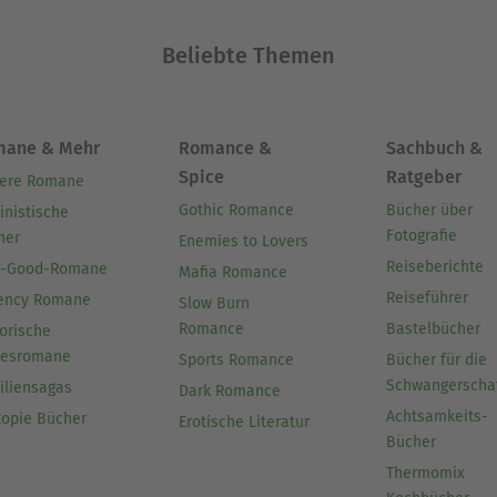
Beliebte Themen
mane & Mehr
Romance &
Sachbuch &
Spice
Ratgeber
ere Romane
Gothic Romance
Bücher über
inistische
Fotografie
her
Enemies to Lovers
Reiseberichte
l-Good-Romane
Mafia Romance
Reiseführer
ency Romane
Slow Burn
Romance
Bastelbücher
orische
besromane
Sports Romance
Bücher für die
Schwangerscha
iliensagas
Dark Romance
Achtsamkeits-
topie Bücher
Erotische Literatur
Bücher
Thermomix