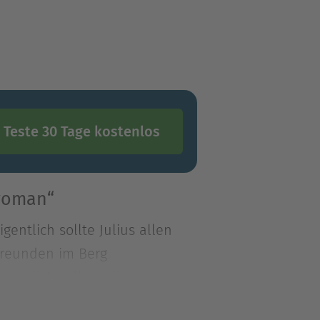
Teste 30 Tage kostenlos
troman“
entlich sollte Julius allen
Freunden im Berg
entlich sollte Julius allen
reunden im Berghotel steht