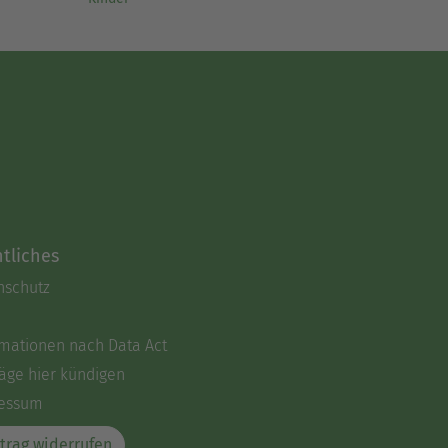
tliches
nschutz
rmationen nach Data Act
äge hier kündigen
essum
trag widerrufen