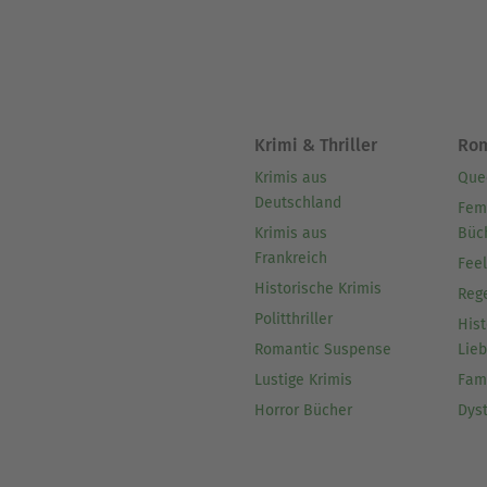
Krimi & Thriller
Ro
Krimis aus
Que
Deutschland
Fem
Krimis aus
Büc
Frankreich
Fee
Historische Krimis
Reg
Politthriller
Hist
Romantic Suspense
Lie
Lustige Krimis
Fam
Horror Bücher
Dys