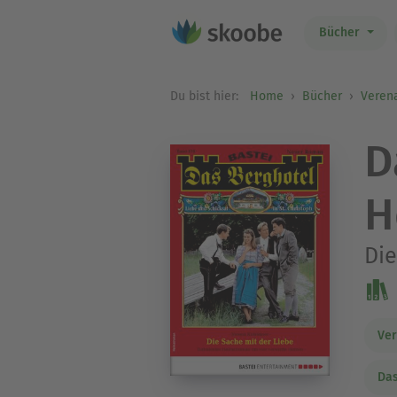
Bücher
Du bist hier:
Home
Bücher
Verena
D
H
Die
Ver
Das