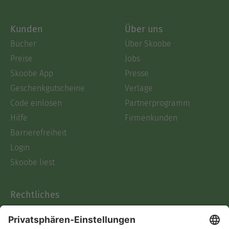
Kunden
Über uns
Bücher
Über Skoobe
Preise
Jobs
Skoobe App
Presse
Geschenkgutscheine
Verlage
Code einlösen
Partnerprogramm
Hilfe
Firmenkunden
Barrierefreiheit
Login
Skoobe liest
Rechtliches
Datenschutz
AGB