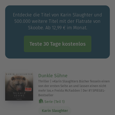
Werkauswahl:
Entdecke die Titel von Karin Slaughter und
(2004)
Vergiss mein nicht
500.000 weitere Titel mit der Flatrate von
(2008)
Verstummt
Skoobe. Ab 12,99 € im Monat.
(2011)
Tote Augen
(2012)
Letzte Worte
(2013)
Teste 30 Tage kostenlos
Harter Schnitt
(2013)
Bittere Wunden
(2014)
Stiller Schmerz
Dunkle Sühne
Thriller | »Karin Slaughters Bücher fesseln einen
von der ersten Seite an und lassen einen nicht
mehr los.« Freida McFadden | Der #1 SPIEGEL-
Bestseller
Serie (Teil 1)
Karin Slaughter