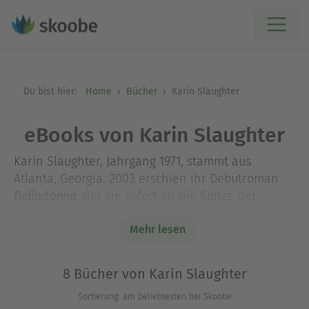
Du bist hier:
Home
Bücher
Karin Slaughter
eBooks von Karin Slaughter
Karin Slaughter, Jahrgang 1971, stammt aus
Atlanta, Georgia. 2003 erschien ihr Debütroman
, der sie sofort an die Spitze der
Belladonna
internationalen Bestsellerlisten und auf den
Mehr lesen
Thriller-Olymp katapultierte. Ihre Romane um
Rechtsmedizinerin Sara Linton, Polizeichef Jeffrey
Tolliver und Ermittler Will Trent sind inzwischen in
8 Bücher von Karin Slaughter
35 Sprachen übersetzt und weltweit mehr als 35
Sortierung: am beliebtesten bei Skoobe
Millionen Mal verkauft worden.