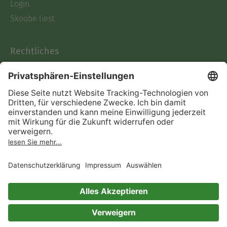
Login
Skoobe liest
Rechtliches
Datenschutz
AGB
Informationen nach Data
Act
Verträge hier kündigen
Impressum
Vertrag widerrufen
Immer ein gutes Buch