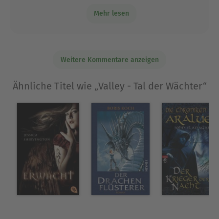
Bartimäus, kommt dieses Buch nicht in die
Mehr lesen
Gänge. Hab auch nach ca 60 Seiten
aufgegeben.
Weitere Kommentare anzeigen
Ähnliche Titel wie „Valley - Tal der Wächter“