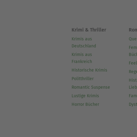
Krimi & Thriller
Ro
Krimis aus
Que
Deutschland
Fem
Krimis aus
Büc
Frankreich
Fee
Historische Krimis
Reg
Politthriller
Hist
Romantic Suspense
Lie
Lustige Krimis
Fam
Horror Bücher
Dys