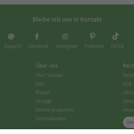
Bleibe mit uns in Kontakt
Support
Facebook
Instagram
Pinterest
TikTok
Über uns
Rech
Über Skoobe
Date
Jobs
AGB
Presse
Info
Verlage
Vertr
Partnerprogramm
Impr
Firmenkunden
Ver