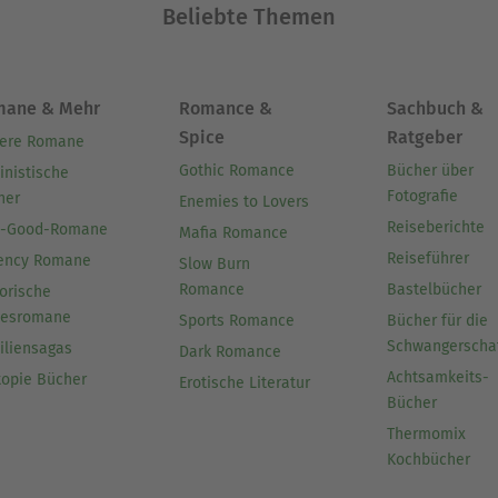
Beliebte Themen
mane & Mehr
Romance &
Sachbuch &
Spice
Ratgeber
ere Romane
Gothic Romance
Bücher über
inistische
Fotografie
her
Enemies to Lovers
Reiseberichte
l-Good-Romane
Mafia Romance
Reiseführer
ency Romane
Slow Burn
Romance
Bastelbücher
orische
besromane
Sports Romance
Bücher für die
Schwangerscha
iliensagas
Dark Romance
Achtsamkeits-
topie Bücher
Erotische Literatur
Bücher
Thermomix
Kochbücher