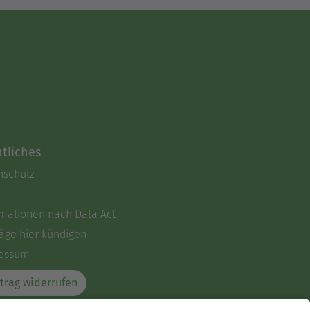
tliches
nschutz
rmationen nach Data Act
äge hier kündigen
essum
trag widerrufen