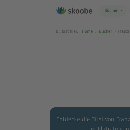
Bücher
Du bist hier:
Home
Bücher
Franzi
Entdecke die Titel von Franz
der Flatrate von