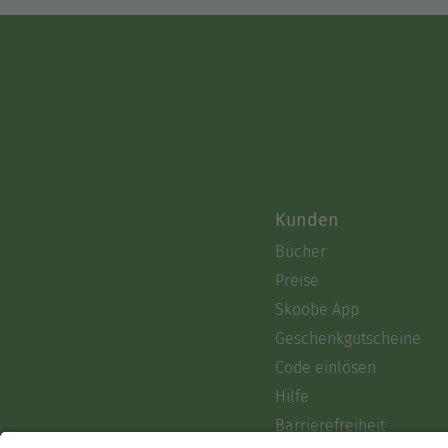
Kunden
Bücher
Preise
Skoobe App
Geschenkgutscheine
Code einlösen
Hilfe
Barrierefreiheit